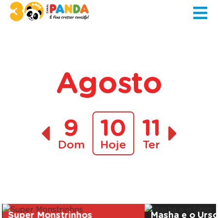
Agosto
9
10
11
Dom
Hoje
Ter
A decorrer
Super Monstrinhos
Masha e o Urs