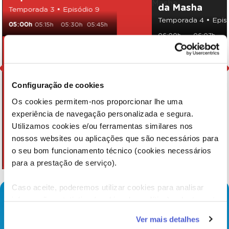
da Masha
Temporada 3 • Episódio 9
Temporada 4 • Episó
05:00h
05:15h
05:30h
05:45h
06:00h
06:07h
Configuração de cookies
Os cookies permitem-nos proporcionar lhe uma
experiência de navegação personalizada e segura.
Utilizamos cookies e/ou ferramentas similares nos
nossos websites ou aplicações que são necessários para
o seu bom funcionamento técnico (cookies necessários
para a prestação de serviço).
Caso aceite, poderemos utilizar cookies para analisar
informação estatística (cookies de analítica), adaptar este
serviço às suas preferências e apresentar-lhe
Ver mais detalhes
funcionalidades (cookies de personalização e