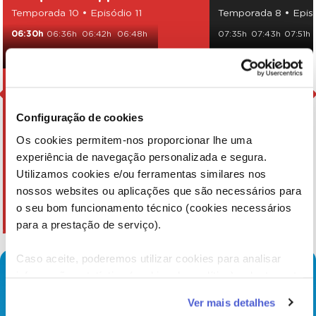
Temporada 10 • Episódio 11
Temporada 8 • Epis
06:30h
06:36h
06:42h
06:48h
07:35h
07:43h
07:51h
06:54h
07:00h
07:06h
08:10h
08:18h
09:55h
Configuração de cookies
Os cookies permitem-nos proporcionar lhe uma
experiência de navegação personalizada e segura.
Utilizamos cookies e/ou ferramentas similares nos
nossos websites ou aplicações que são necessários para
o seu bom funcionamento técnico (cookies necessários
para a prestação de serviço).
Caso aceite, poderemos utilizar cookies para analisar
informação estatística (cookies de analítica), adaptar este
serviço às suas preferências e apresentar-lhe
Ver mais detalhes
funcionalidades (cookies de personalização e