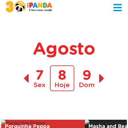
Agosto
7
8
9
Sex
Hoje
Dom
A decorrer
Porquinha Peppa
Masha and Bea