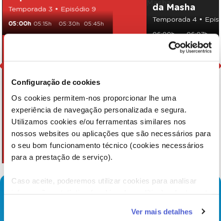
da Masha
Temporada 3 • Episódio 9
Temporada 4 • Episó
05:00h
05:15h
05:30h
05:45h
06:00h
06:07h
Configuração de cookies
Os cookies permitem-nos proporcionar lhe uma
experiência de navegação personalizada e segura.
Utilizamos cookies e/ou ferramentas similares nos
nossos websites ou aplicações que são necessários para
o seu bom funcionamento técnico (cookies necessários
para a prestação de serviço).
Caso aceite, poderemos utilizar cookies para analisar
informação estatística (cookies de analítica), adaptar este
serviço às suas preferências e apresentar-lhe
Ver mais detalhes
funcionalidades (cookies de personalização e