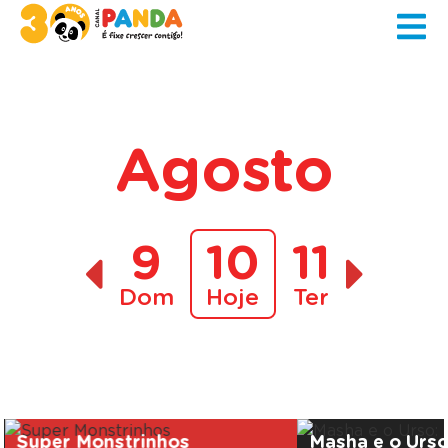
Agosto
9
10
11
Dom
Hoje
Ter
A decorrer
Super Monstrinhos
Masha e o Urs