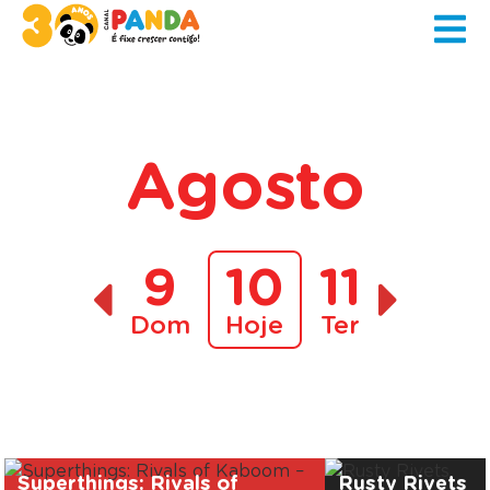
Agosto
9
10
11
Dom
Hoje
Ter
A decorrer
Superthings: Rivals of
Rusty Rivets