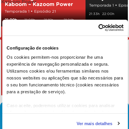
Kaboom – Kazoom Power
Temporada 1 • Episó
Temporada 1 • Episódio 21
21:33h
22:00h
21:00h
21:08h
21:16h
21:24h
Configuração de cookies
Os cookies permitem-nos proporcionar lhe uma
experiência de navegação personalizada e segura.
Utilizamos cookies e/ou ferramentas similares nos
nossos websites ou aplicações que são necessários para
o seu bom funcionamento técnico (cookies necessários
para a prestação de serviço).
Caso aceite, poderemos utilizar cookies para analisar
informação estatística (cookies de analítica), adaptar este
serviço às suas preferências e apresentar-lhe
Ver mais detalhes
funcionalidades (cookies de personalização e