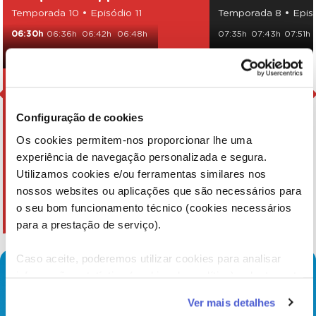
Temporada 10 • Episódio 11
Temporada 8 • Epis
06:30h
06:36h
06:42h
06:48h
07:35h
07:43h
07:51h
06:54h
07:00h
07:06h
08:10h
08:18h
09:55h
Configuração de cookies
Os cookies permitem-nos proporcionar lhe uma
experiência de navegação personalizada e segura.
Utilizamos cookies e/ou ferramentas similares nos
nossos websites ou aplicações que são necessários para
o seu bom funcionamento técnico (cookies necessários
para a prestação de serviço).
Caso aceite, poderemos utilizar cookies para analisar
informação estatística (cookies de analítica), adaptar este
serviço às suas preferências e apresentar-lhe
Ver mais detalhes
funcionalidades (cookies de personalização e