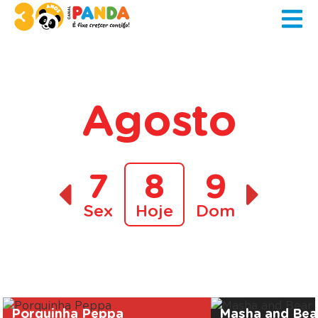
Agosto
7
8
9
Sex
Hoje
Dom
A decorrer
Porquinha Peppa
Masha and Bea