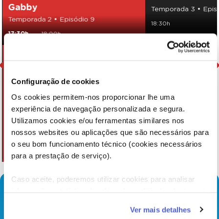
Gabby
Temporada 3 • Epis
Temporada 2 • Episódio 9
18:30h
17:30h
18:00h
Configuração de cookies
Os cookies permitem-nos proporcionar lhe uma
experiência de navegação personalizada e segura.
Utilizamos cookies e/ou ferramentas similares nos
nossos websites ou aplicações que são necessários para
o seu bom funcionamento técnico (cookies necessários
para a prestação de serviço).
Caso aceite, poderemos utilizar cookies para analisar
informação estatística (cookies de analítica), adaptar este
serviço às suas preferências e apresentar-lhe
Ver mais detalhes
funcionalidades (cookies de personalização e