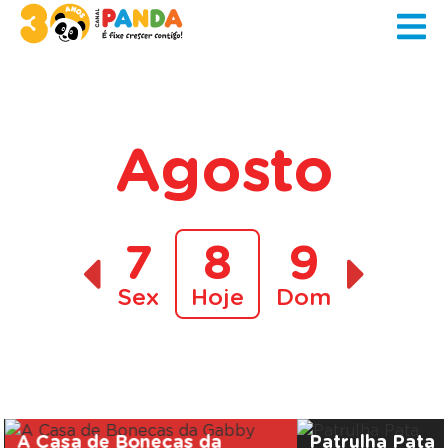
Agosto
7
8
9
Sex
Hoje
Dom
A decorrer
A Casa de Bonecas da
Patrulha Pata