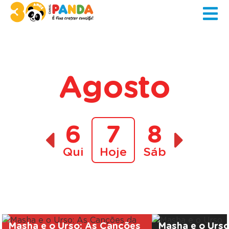
Agosto
6
7
8
Qui
Hoje
Sáb
A decorrer
Masha e o Urso: As Canções
Masha e o Urs