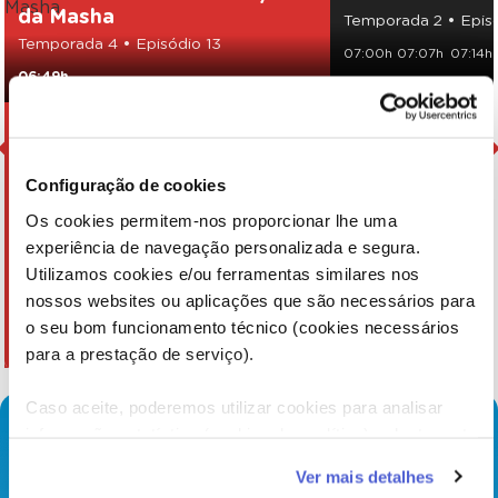
da Masha
Temporada 2 • Episó
Temporada 4 • Episódio 13
07:00h
07:07h
07:14h
06:49h
Configuração de cookies
Os cookies permitem-nos proporcionar lhe uma
experiência de navegação personalizada e segura.
Utilizamos cookies e/ou ferramentas similares nos
nossos websites ou aplicações que são necessários para
o seu bom funcionamento técnico (cookies necessários
para a prestação de serviço).
Caso aceite, poderemos utilizar cookies para analisar
informação estatística (cookies de analítica), adaptar este
serviço às suas preferências e apresentar-lhe
Ver mais detalhes
funcionalidades (cookies de personalização e