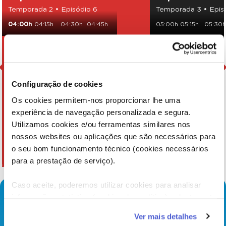
Temporada 2 • Episódio 6
Temporada 3 • Epis
04:00h
04:15h
04:30h
04:45h
05:00h
05:15h
05:30
Configuração de cookies
Os cookies permitem-nos proporcionar lhe uma
experiência de navegação personalizada e segura.
Utilizamos cookies e/ou ferramentas similares nos
nossos websites ou aplicações que são necessários para
o seu bom funcionamento técnico (cookies necessários
para a prestação de serviço).
Caso aceite, poderemos utilizar cookies para analisar
informação estatística (cookies de analítica), adaptar este
serviço às suas preferências e apresentar-lhe
Ver mais detalhes
funcionalidades (cookies de personalização e