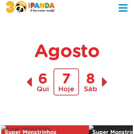
Agosto
6
7
8
Qui
Hoje
Sáb
A decorrer
Super Monstrinhos
Super Monstri