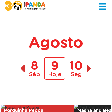
Agosto
8
9
10
Sáb
Hoje
Seg
A decorrer
Porquinha Peppa
Masha and Bea