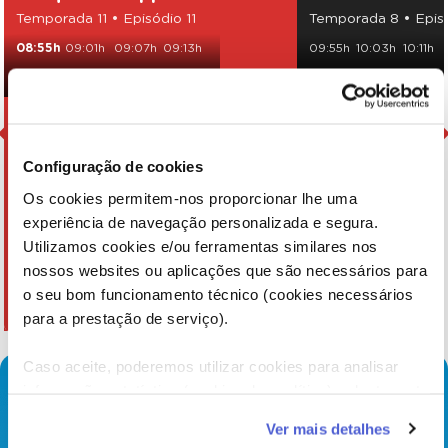
Temporada 11 • Episódio 11
Temporada 8 • Epis
08:55h
09:01h
09:07h
09:13h
09:55h
10:03h
10:11h
09:19h
09:25h
09:31h
15:00h
15:08h
15:16h
Configuração de cookies
Os cookies permitem-nos proporcionar lhe uma
experiência de navegação personalizada e segura.
Utilizamos cookies e/ou ferramentas similares nos
nossos websites ou aplicações que são necessários para
o seu bom funcionamento técnico (cookies necessários
para a prestação de serviço).
Caso aceite, poderemos utilizar cookies para analisar
informação estatística (cookies de analítica), adaptar este
serviço às suas preferências e apresentar-lhe
Ver mais detalhes
funcionalidades (cookies de personalização e