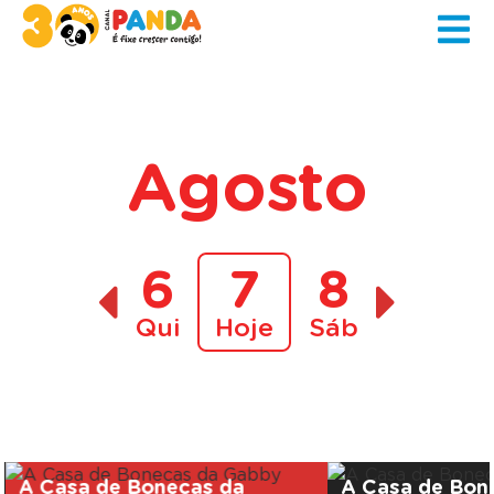
Agosto
6
7
8
Qui
Hoje
Sáb
A decorrer
A Casa de Bonecas da
A Casa de Bon