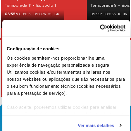
Temporada 11 • Episódio 1
Temporada 8 • Epis
08:55h
09:01h
09:07h
09:13h
09:55h
10:03h
10:11h
09:19h
09:25h
09:31h
15:00h
15:08h
15:16h
Configuração de cookies
Os cookies permitem-nos proporcionar lhe uma
experiência de navegação personalizada e segura.
Utilizamos cookies e/ou ferramentas similares nos
nossos websites ou aplicações que são necessários para
o seu bom funcionamento técnico (cookies necessários
para a prestação de serviço).
Caso aceite, poderemos utilizar cookies para analisar
informação estatística (cookies de analítica), adaptar este
serviço às suas preferências e apresentar-lhe
Ver mais detalhes
funcionalidades (cookies de personalização e