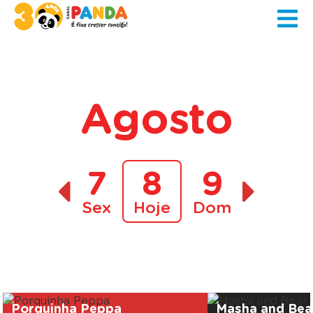
Agosto
7
8
9
Sex
Hoje
Dom
A decorrer
Porquinha Peppa
Masha and Bea