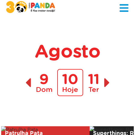
Agosto
9
10
11
Dom
Hoje
Ter
A decorrer
Patrulha Pata
Superthings: Ri