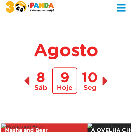
Agosto
8
9
10
Sáb
Hoje
Seg
A decorrer
Masha and Bear
A OVELHA CH