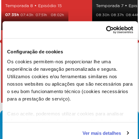
Temporada 8 • Episódio 15
Temporada 7 • Epis
07:35h
07:43h
07:51h
08:02h
08:30h
08:37h
08:44
08:10h
08:18h
09:55h
Configuração de cookies
Os cookies permitem-nos proporcionar lhe uma
experiência de navegação personalizada e segura.
Utilizamos cookies e/ou ferramentas similares nos
nossos websites ou aplicações que são necessários para
o seu bom funcionamento técnico (cookies necessários
para a prestação de serviço).
Caso aceite, poderemos utilizar cookies para analisar
informação estatística (cookies de analítica), adaptar este
serviço às suas preferências e apresentar-lhe
Ver mais detalhes
funcionalidades (cookies de personalização e