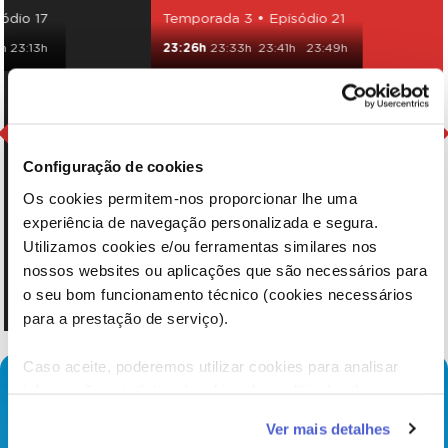
ódio 17
Temporada 3 • Episódio 21
h
23:13h
23:26h
23:33h
23:41h
23:49h
Configuração de cookies
Os cookies permitem-nos proporcionar lhe uma
experiência de navegação personalizada e segura.
Utilizamos cookies e/ou ferramentas similares nos
nossos websites ou aplicações que são necessários para
o seu bom funcionamento técnico (cookies necessários
para a prestação de serviço).
Caso aceite, poderemos utilizar cookies para analisar
informação estatística (cookies de analítica), adaptar este
serviço às suas preferências e apresentar-lhe
Ver mais detalhes
funcionalidades (cookies de personalização e