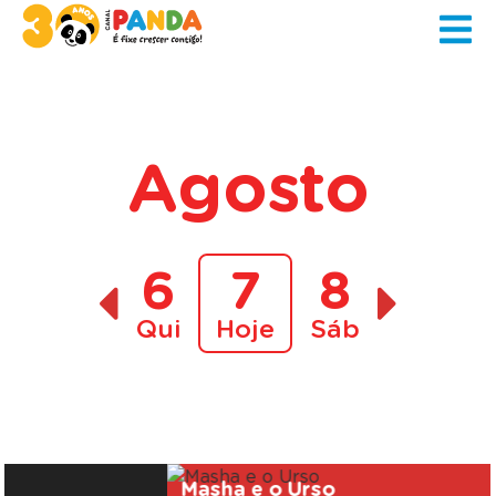
Agosto
6
7
8
Qui
Hoje
Sáb
A decorrer
Masha e o Urso