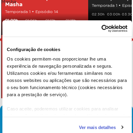
Masha
Temporada 1 • Episó
Temporada 1 • Episódio 14
02:30h
03:00h
03:30
01:00h
01:06h
01:12h
01:18h
01:30h
01:36h
01:42h
Configuração de cookies
Os cookies permitem-nos proporcionar lhe uma
experiência de navegação personalizada e segura.
Utilizamos cookies e/ou ferramentas similares nos
nossos websites ou aplicações que são necessários para
o seu bom funcionamento técnico (cookies necessários
para a prestação de serviço).
Caso aceite, poderemos utilizar cookies para analisar
informação estatística (cookies de analítica), adaptar este
serviço às suas preferências e apresentar-lhe
Ver mais detalhes
funcionalidades (cookies de personalização e