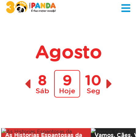
Agosto
8
9
10
Sáb
Hoje
Seg
A decorrer
As Historias Espantosas da
Vamos, Cães, 