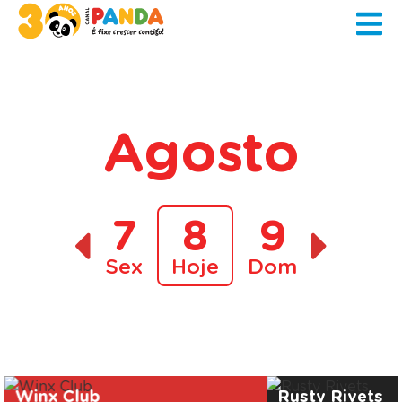
Agosto
7
8
9
Sex
Hoje
Dom
A decorrer
Winx Club
Rusty Rivets