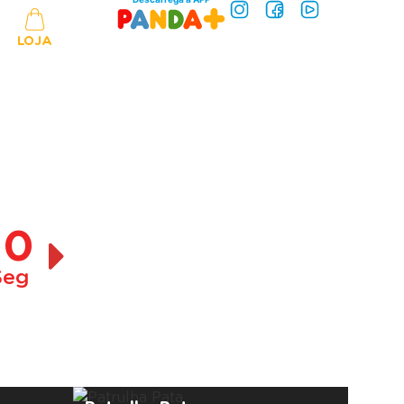
LOJA
10
Seg