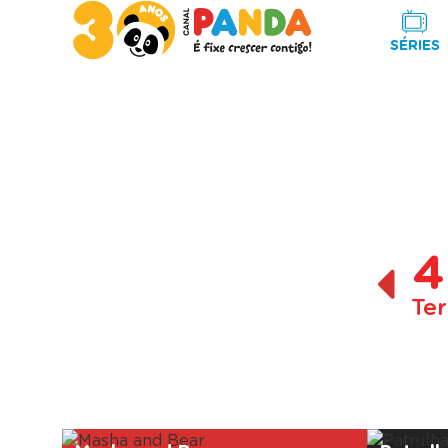
SÉRIES
4
Ter
A decorrer