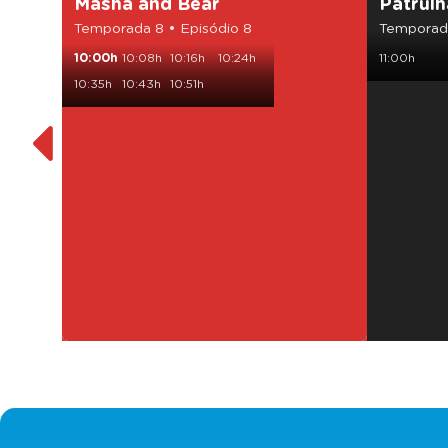
Masha and Bear
Patrulh
Temporada 8 • Episódio 8
Temporada
10:00h
10:08h
10:16h
10:24h
11:00h
10:35h
10:43h
10:51h