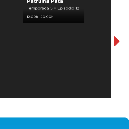
Patrulha Pata
Paw 
Temporada 5 • Episódio 12
Tempor
12:00h
20:00h
12:30h