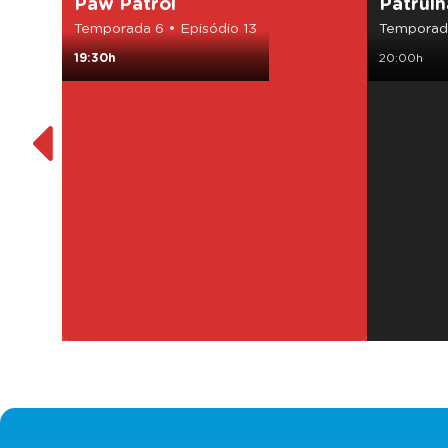
Paw Patrol
Patrulh
Temporada 6 • Episódio 13
Temporada
19:30h
20:00h