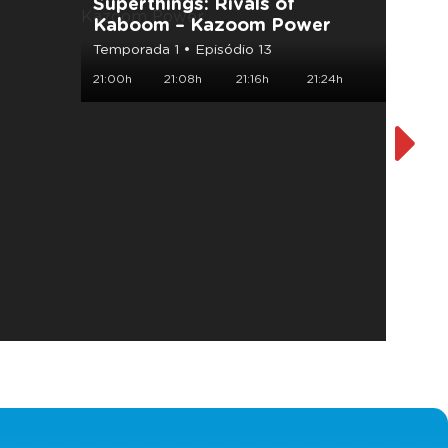
Superthings: Rivals of
Rusty
Kaboom – Kazoom Power
Tempor
Temporada 1 • Episódio 13
21:33h
21:00h
21:08h
21:16h
21:24h