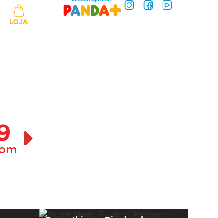
LOJA
9
om