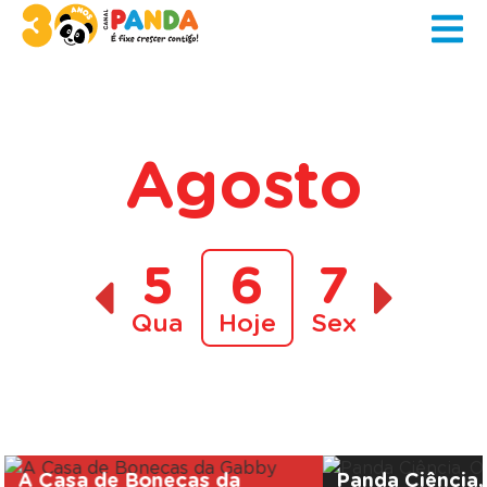
Agosto
5
6
7
Qua
Hoje
Sex
A decorrer
A Casa de Bonecas da
Panda Ciência,