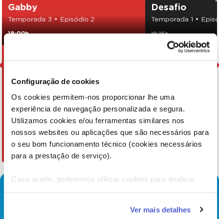
Gabby
Desafio
Temporada 3 • Episódio 2
Temporada 1 • Episó
18:00h
18:25h
Configuração de cookies
Os cookies permitem-nos proporcionar lhe uma
experiência de navegação personalizada e segura.
Utilizamos cookies e/ou ferramentas similares nos
nossos websites ou aplicações que são necessários para
o seu bom funcionamento técnico (cookies necessários
para a prestação de serviço).
Caso aceite, poderemos utilizar cookies para analisar
informação estatística (cookies de analítica), adaptar este
serviço às suas preferências e apresentar-lhe
Ver mais detalhes
funcionalidades (cookies de personalização e