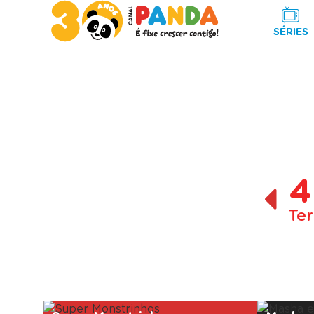
SÉRIES
4
Ter
A decorrer