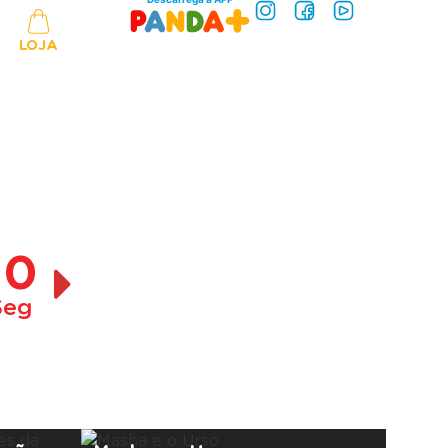
LOJA
10
Seg