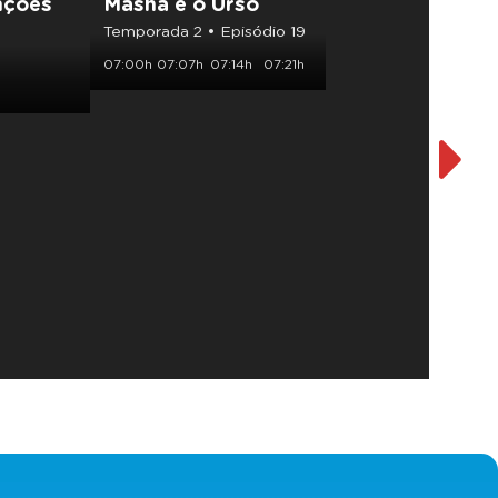
nções
Masha e o Urso
Porq
Temporada 2 • Episódio 19
Tempor
07:00h
07:07h
07:14h
07:21h
07:30h
07:54h