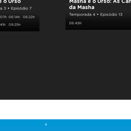
e o Urso
Masha e o Urso: As Ca
da Masha
 3 • Episódio 7
Temporada 4 • Episódio 13
:07h
06:14h
06:22h
06:49h
41h
09:25h