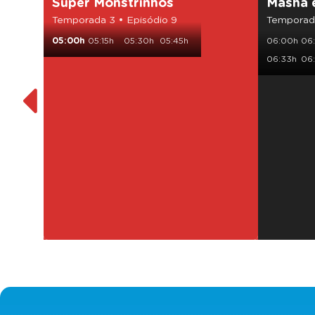
Super Monstrinhos
Masha 
Temporada 3 • Episódio 9
Temporada
05:00h
05:15h
05:30h
05:45h
06:00h
06
06:33h
06: