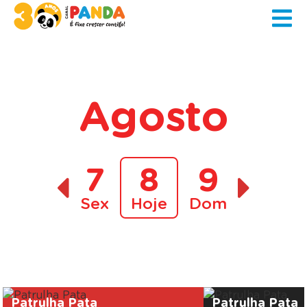
Agosto
7
8
9
Sex
Hoje
Dom
A decorrer
Patrulha Pata
Patrulha Pata