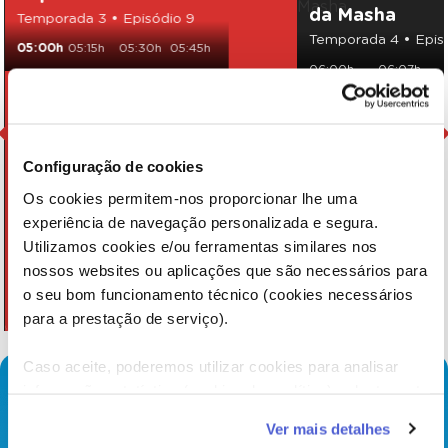
da Masha
Temporada 3 • Episódio 9
Temporada 4 • Episó
05:00h
05:15h
05:30h
05:45h
06:00h
06:07h
Configuração de cookies
Os cookies permitem-nos proporcionar lhe uma
experiência de navegação personalizada e segura.
Utilizamos cookies e/ou ferramentas similares nos
nossos websites ou aplicações que são necessários para
o seu bom funcionamento técnico (cookies necessários
para a prestação de serviço).
Caso aceite, poderemos utilizar cookies para analisar
informação estatística (cookies de analítica), adaptar este
serviço às suas preferências e apresentar-lhe
Ver mais detalhes
funcionalidades (cookies de personalização e