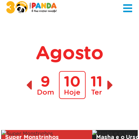
Agosto
9
10
11
Dom
Hoje
Ter
A decorrer
Super Monstrinhos
Masha e o Urs