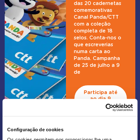
das 20 cadernetas
comemorativas
Canal Panda/CTT
com a coleção
completa de 18
selos. Conta-nos o
que escreverias
numa carta ao
Panda. Campanha
de 25 de julho a 9
de
Participa até
ao dia 9
Agosto 2026
Configuração de cookies
Os cookies permitem-nos proporcionar lhe uma