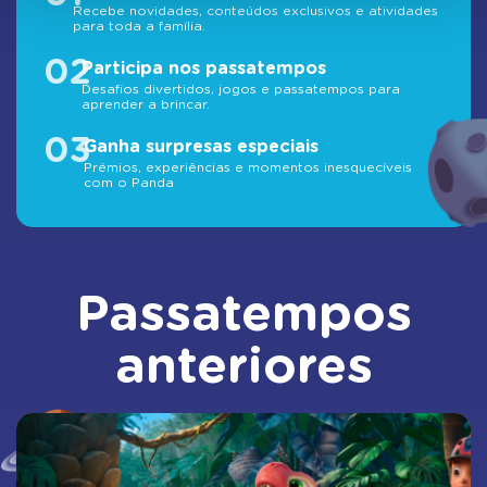
Recebe novidades, conteúdos exclusivos e atividades
para toda a família.
02
Participa nos passatempos
Desafios divertidos, jogos e passatempos para
aprender a brincar.
03
Ganha surpresas especiais
Prémios, experiências e momentos inesquecíveis
com o Panda
Passatempos
anteriores